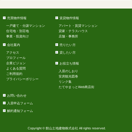
売買物件情報
賃貸物件情報
一戸建て・分譲マンション
アパート・賃貸マンション
住宅地・別荘地
貸家・テラスハウス
事業・投資向け
店舗・事務所
会社案内
売りたい方
アクセス
貸したい方
プロフィール
企業ビジョン
お役立ち情報
よくある質問
入居のしおり
ご利用規約
安房観光図巻
プライバシーポリシー
リンク集
たてやまっとWeb商店街
お問い合わせ
入居申込フォーム
解約通知フォーム
Copyright © 館山土地建物株式会社 All rights reserved.