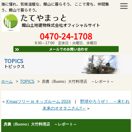
海に憧れ、気候温暖な、館山に暮らそう。 ここで育ち、仲間集
う、館山で暮らそう。
たてやまっと
館山土地建物株式会社オフィシャルサイト
0470-24-1708
9:30～17:00 定休日：火曜日、水曜日
メールでのお問い合わせ
TOPICS
トピックス
ホーム
TOPICS
房農（Buono）大竹料理店 ～レポート～
«
X’masツリー in キッズルーム 2024
|
野球やろうぜ！ ～来たれ
未来のオオタニさん!!～
»
房農（Buono）大竹料理店 ～レポート～