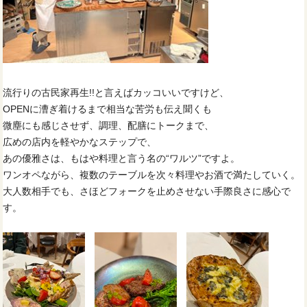
流行りの古民家再生!!と言えばカッコいいですけど、
OPENに漕ぎ着けるまで相当な苦労も伝え聞くも
微塵にも感じさせず、調理、配膳にトークまで、
広めの店内を軽やかなステップで、
あの優雅さは、もはや料理と言う名の“ワルツ”ですよ。
ワンオペながら、複数のテーブルを次々料理やお酒で満たしていく。
大人数相手でも、さほどフォークを止めさせない手際良さに感心で
す。