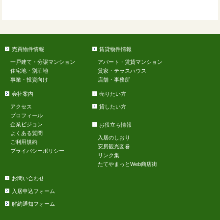
売買物件情報
賃貸物件情報
一戸建て・分譲マンション
アパート・賃貸マンション
住宅地・別荘地
貸家・テラスハウス
事業・投資向け
店舗・事務所
会社案内
売りたい方
アクセス
貸したい方
プロフィール
企業ビジョン
お役立ち情報
よくある質問
入居のしおり
ご利用規約
安房観光図巻
プライバシーポリシー
リンク集
たてやまっとWeb商店街
お問い合わせ
入居申込フォーム
解約通知フォーム