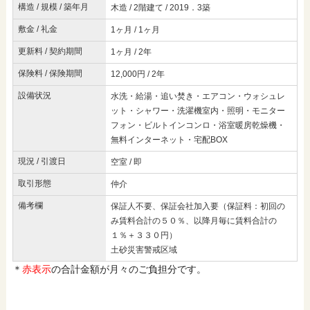
構造 / 規模 / 築年月
木造 / 2階建て / 2019．3築
敷金 / 礼金
1ヶ月 / 1ヶ月
更新料 / 契約期間
1ヶ月 / 2年
保険料 / 保険期間
12,000円 / 2年
設備状況
水洗・給湯・追い焚き・エアコン・ウォシュレ
ット・シャワー・洗濯機室内・照明・モニター
フォン・ビルトインコンロ・浴室暖房乾燥機・
無料インターネット・宅配BOX
現況 / 引渡日
空室 / 即
取引形態
仲介
備考欄
保証人不要、保証会社加入要（保証料：初回の
み賃料合計の５０％、以降月毎に賃料合計の
１％＋３３０円）
土砂災害警戒区域
＊
赤表示
の合計金額が月々のご負担分です。