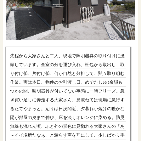
先程から大家さんと二人、現地で照明器具の取り付けに没
頭しています。全室の分を運び入れ、梱包から取出し、取
り付け係、片付け係、何か自然と分担して、黙々取り組む
作業。実は本日、物件のお引渡し日。めでたし♪の余韻も
つかの間、照明器具が付いてない事態に一時フリーズ。急
ぎ買い足しに奔走する大家さん、見兼ねては現場に急行す
るたてやまっと。辺りは日没間近、夕暮れ小焼けの暖かな
陽が部屋の奥まで伸び、床を淡くオレンジに染める。防災
無線も流れん頃、ふと外の景色に見惚れる大家さんの「あ
～イイ場所だなぁ」と漏らす声を耳にして、少しばかり手