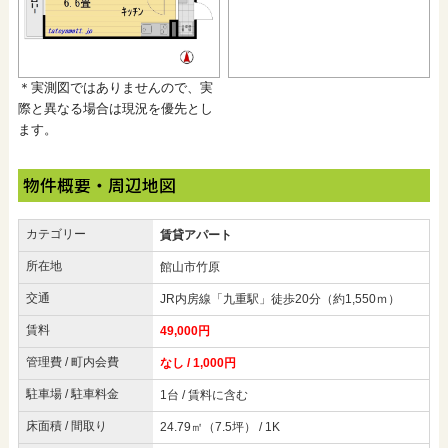
＊実測図ではありませんので、実
際と異なる場合は現況を優先とし
ます。
物件概要・周辺地図
カテゴリー
賃貸アパート
所在地
館山市竹原
交通
JR内房線「九重駅」徒歩20分（約1,550ｍ）
賃料
49,000円
管理費 / 町内会費
なし / 1,000円
駐車場 / 駐車料金
1台 / 賃料に含む
床面積 / 間取り
24.79㎡（7.5坪） / 1K