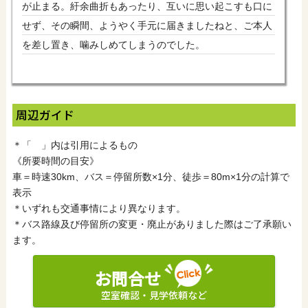
が止まる。紆余曲折もあったり、互いに思い起こすも口に
せず、その瞬間、ようやく手元に届きましたねと、ご本人
を差し置き、噛みしめてしまうのでした。
周辺ガイド
＊「 」内は引用によるもの
《所要時間の目安》
車＝時速30km、バス＝停留所数×1分、徒歩＝80m×1分の計算で
表示
＊いずれも交通事情により異なります。
＊バス路線及び停留所の変更・廃止がありました際はご了承願い
ます。
お問合せ
空室確認・見学依頼など