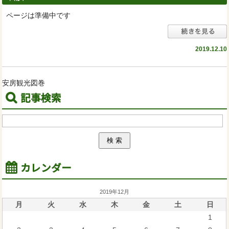
ページは準備中です
2019.12.10
安房観光図巻
記事検索
カレンダー
2019年12月
月
火
水
木
金
土
日
1